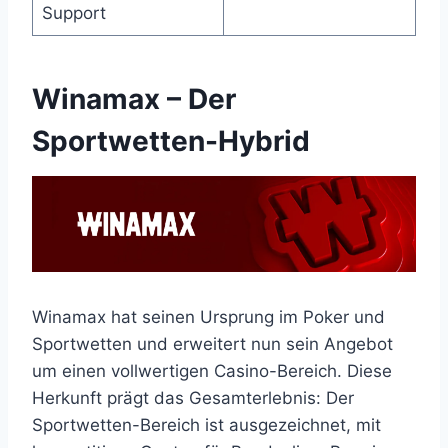
Support
Winamax – Der
Sportwetten-Hybrid
Winamax hat seinen Ursprung im Poker und
Sportwetten und erweitert nun sein Angebot
um einen vollwertigen Casino-Bereich. Diese
Herkunft prägt das Gesamterlebnis: Der
Sportwetten-Bereich ist ausgezeichnet, mit