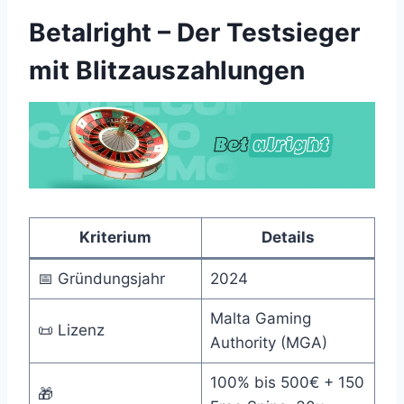
Betalright – Der Testsieger
mit Blitzauszahlungen
Kriterium
Details
📅 Gründungsjahr
2024
Malta Gaming
📜 Lizenz
Authority (MGA)
100% bis 500€ + 150
🎁