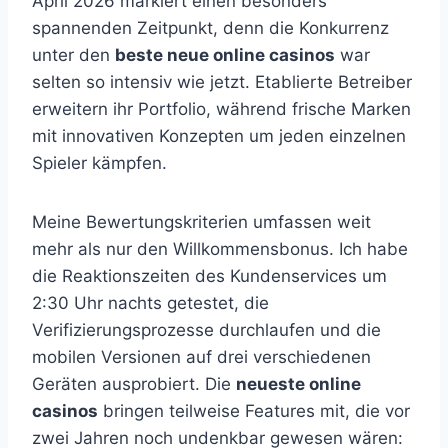
April 2026 markiert einen besonders
spannenden Zeitpunkt, denn die Konkurrenz
unter den
beste neue online casinos
war
selten so intensiv wie jetzt. Etablierte Betreiber
erweitern ihr Portfolio, während frische Marken
mit innovativen Konzepten um jeden einzelnen
Spieler kämpfen.
Meine Bewertungskriterien umfassen weit
mehr als nur den Willkommensbonus. Ich habe
die Reaktionszeiten des Kundenservices um
2:30 Uhr nachts getestet, die
Verifizierungsprozesse durchlaufen und die
mobilen Versionen auf drei verschiedenen
Geräten ausprobiert. Die
neueste online
casinos
bringen teilweise Features mit, die vor
zwei Jahren noch undenkbar gewesen wären: