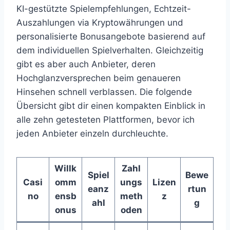
KI-gestützte Spielempfehlungen, Echtzeit-
Auszahlungen via Kryptowährungen und
personalisierte Bonusangebote basierend auf
dem individuellen Spielverhalten. Gleichzeitig
gibt es aber auch Anbieter, deren
Hochglanzversprechen beim genaueren
Hinsehen schnell verblassen. Die folgende
Übersicht gibt dir einen kompakten Einblick in
alle zehn getesteten Plattformen, bevor ich
jeden Anbieter einzeln durchleuchte.
Willk
Zahl
Spiel
Bewe
Casi
omm
ungs
Lizen
eanz
rtun
no
ensb
meth
z
ahl
g
onus
oden