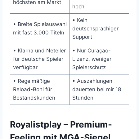
höchsten am Markt
hoch
• Kein
• Breite Spielauswahl
deutschsprachiger
mit fast 3.000 Titeln
Support
• Klarna und Neteller
• Nur Curaçao-
für deutsche Spieler
Lizenz, weniger
verfügbar
Spielerschutz
• Regelmäßige
• Auszahlungen
Reload-Boni für
dauerten bei mir 18
Bestandskunden
Stunden
Royalistplay – Premium-
Feeling mit MGA-Siegel