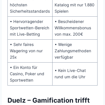
höchsten
Katalog mit nur 1.880
Sicherheitsstandards
Spielen
• Hervorragender
• Bescheidener
Sportwetten-Bereich
Willkommensbonus
mit Live-Betting
von max. 200€
• Sehr faires
• Wenige
Wagering von nur
Zahlungsmethoden
25x
verfügbar
• Ein Konto für
• Kein Live-Chat
Casino, Poker und
rund um die Uhr
Sportwetten
Duelz – Gamification trifft