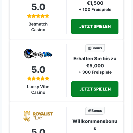
€1,500
5.0
+ 100 Freispiele
Betmatch
JETZT SPIELEN
Casino
Bonus
Erhalten Sie bis zu
€5,000
5.0
+ 300 Freispiele
Lucky Vibe
JETZT SPIELEN
Casino
Bonus
Willkommensbonu
s
5.0