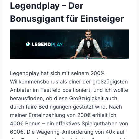
Legendplay – Der
Bonusgigant für Einsteiger
Legendplay hat sich mit seinem 200%
Willkommensbonus als einer der großzügigsten
Anbieter im Testfeld positioniert, und ich wollte
herausfinden, ob diese Großzügigkeit auch
durch faire Bedingungen gestützt wird. Nach
meiner Ersteinzahlung von 200€ erhielt ich
400€ Bonus – ein effektives Spielguthaben von
600€. Die Wagering-Anforderung von 40x auf