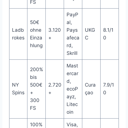
FS
PayP
50€
al,
Ladb
ohne
3.120
Pays
UKG
8.1/1
rokes
Einza
+
afeca
C
0
hlung
rd,
Skrill
Mast
200%
ercar
bis
d,
NY
500€
2.720
Cura
7.9/1
ecoP
Spins
+
+
çao
0
ayz,
300
Litec
FS
oin
100%
Visa,