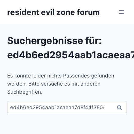
Zum
resident evil zone forum
Inhalt
springen
Suchergebnisse für:
ed4b6ed2954aab1acaeaa7
Es konnte leider nichts Passendes gefunden
werden. Bitte versuche es mit anderen
Suchbegriffen.
Suchen
nach: