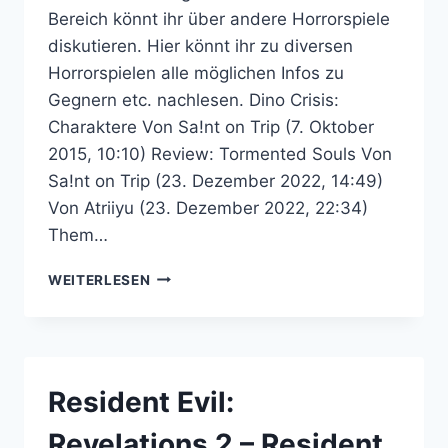
Bereich könnt ihr über andere Horrorspiele
diskutieren. Hier könnt ihr zu diversen
Horrorspielen alle möglichen Infos zu
Gegnern etc. nachlesen. Dino Crisis:
Charaktere Von Sa!nt on Trip (7. Oktober
2015, 10:10) Review: Tormented Souls Von
Sa!nt on Trip (23. Dezember 2022, 14:49)
Von Atriiyu (23. Dezember 2022, 22:34)
Them…
SURVIVAL
WEITERLESEN
HORROR
–
RESIDENT
EVIL
COMMUNITY
Resident Evil:
FORUM
Revelations 2 – Resident