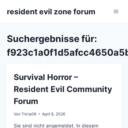
Zum
resident evil zone forum
Inhalt
springen
Suchergebnisse für:
f923c1a0f1d5afcc4650a5
Survival Horror –
Resident Evil Community
Forum
Von
Tricia06
April 8, 2026
Sie sind nicht angemeldet. In diesem