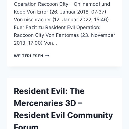
Operation Raccoon City – Onlinemodi und
Koop Von Error (26. Januar 2018, 07:37)
Von nischracher (12. Januar 2022, 15:46)
Euer Fazit zu Resident Evil Operation:
Raccoon City Von Fantomas (23. November
2013, 17:00) Von…
RESIDENT
WEITERLESEN
EVIL
OPERATION:
RACCOON
CITY
–
Resident Evil: The
RESIDENT
EVIL
Mercenaries 3D –
COMMUNITY
FORUM
Resident Evil Community
Forum