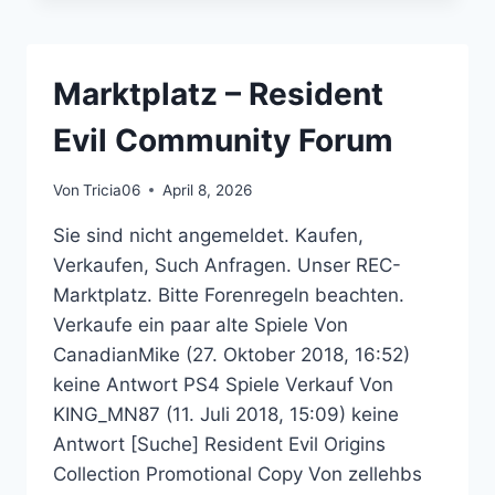
REVELATIONS
2
–
RESIDENT
Marktplatz – Resident
EVIL
COMMUNITY
Evil Community Forum
FORUM
Von
Tricia06
April 8, 2026
Sie sind nicht angemeldet. Kaufen,
Verkaufen, Such Anfragen. Unser REC-
Marktplatz. Bitte Forenregeln beachten.
Verkaufe ein paar alte Spiele Von
CanadianMike (27. Oktober 2018, 16:52)
keine Antwort PS4 Spiele Verkauf Von
KING_MN87 (11. Juli 2018, 15:09) keine
Antwort [Suche] Resident Evil Origins
Collection Promotional Copy Von zellehbs