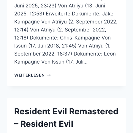
Juni 2025, 23:23) Von Atriiyu (13. Juni
2025, 12:53) Erweiterte Dokumente: Jake-
Kampagne Von Atriiyu (2. September 2022,
12:14) Von Atriiyu (2. September 2022,
12:18) Dokumente: Chris-Kampagne Von
Issun (17. Juli 2018, 21:45) Von Atriiyu (1.
September 2022, 18:37) Dokumente: Leon-
Kampagne Von Issun (17. Juli…
RESIDENT
WEITERLESEN
EVIL
6-
NACHSCHLAGEWERK
–
RESIDENT
Resident Evil Remastered
EVIL
COMMUNITY
– Resident Evil
FORUM