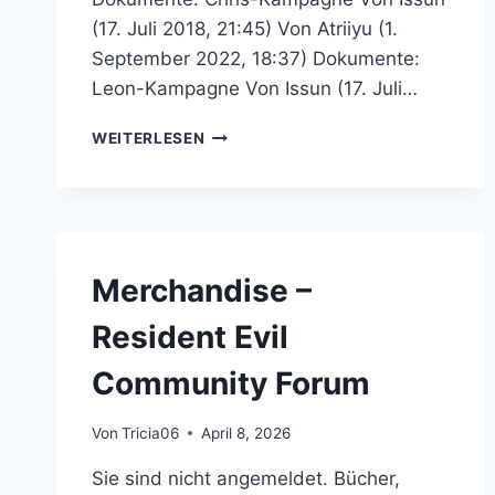
(17. Juli 2018, 21:45) Von Atriiyu (1.
September 2022, 18:37) Dokumente:
Leon-Kampagne Von Issun (17. Juli…
RESIDENT
WEITERLESEN
EVIL
6-
NACHSCHLAGEWERK
–
RESIDENT
EVIL
Merchandise –
COMMUNITY
FORUM
Resident Evil
Community Forum
Von
Tricia06
April 8, 2026
Sie sind nicht angemeldet. Bücher,