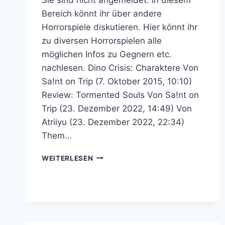
Bereich könnt ihr über andere
Horrorspiele diskutieren. Hier könnt ihr
zu diversen Horrorspielen alle
möglichen Infos zu Gegnern etc.
nachlesen. Dino Crisis: Charaktere Von
Sa!nt on Trip (7. Oktober 2015, 10:10)
Review: Tormented Souls Von Sa!nt on
Trip (23. Dezember 2022, 14:49) Von
Atriiyu (23. Dezember 2022, 22:34)
Them…
SURVIVAL
WEITERLESEN
HORROR
–
RESIDENT
EVIL
COMMUNITY
FORUM