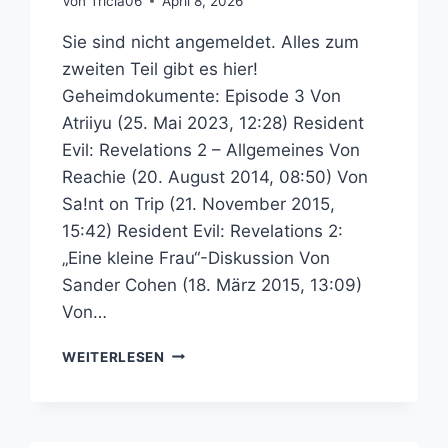
Von
Tricia06
April 8, 2026
Sie sind nicht angemeldet. Alles zum
zweiten Teil gibt es hier!
Geheimdokumente: Episode 3 Von
Atriiyu (25. Mai 2023, 12:28) Resident
Evil: Revelations 2 – Allgemeines Von
Reachie (20. August 2014, 08:50) Von
Sa!nt on Trip (21. November 2015,
15:42) Resident Evil: Revelations 2:
„Eine kleine Frau“-Diskussion Von
Sander Cohen (18. März 2015, 13:09)
Von…
RESIDENT
WEITERLESEN
EVIL:
REVELATIONS
2
–