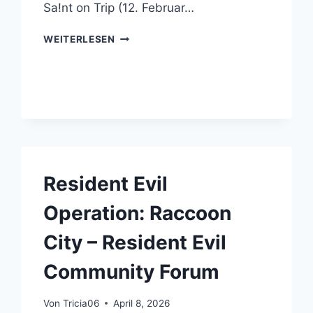
Sa!nt on Trip (12. Februar…
RESIDENT
WEITERLESEN
EVIL
REMASTERED
–
RESIDENT
EVIL
COMMUNITY
FORUM
Resident Evil
Operation: Raccoon
City – Resident Evil
Community Forum
Von
Tricia06
April 8, 2026