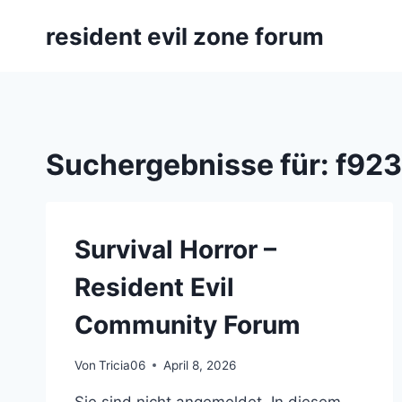
Zum
resident evil zone forum
Inhalt
springen
Suchergebnisse für:
f92
Survival Horror –
Resident Evil
Community Forum
Von
Tricia06
April 8, 2026
Sie sind nicht angemeldet. In diesem