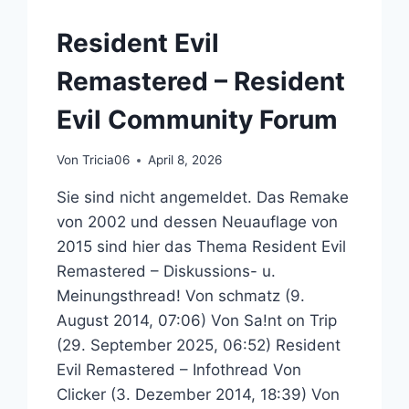
RESIDENT
EVIL
Resident Evil
COMMUNITY
FORUM
Remastered – Resident
Evil Community Forum
Von
Tricia06
April 8, 2026
Sie sind nicht angemeldet. Das Remake
von 2002 und dessen Neuauflage von
2015 sind hier das Thema Resident Evil
Remastered – Diskussions- u.
Meinungsthread! Von schmatz (9.
August 2014, 07:06) Von Sa!nt on Trip
(29. September 2025, 06:52) Resident
Evil Remastered – Infothread Von
Clicker (3. Dezember 2014, 18:39) Von