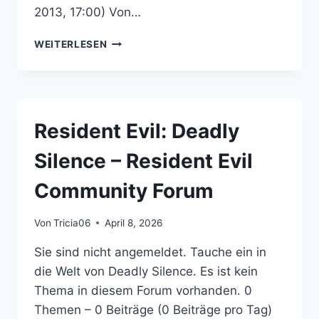
2013, 17:00) Von…
RESIDENT
WEITERLESEN
EVIL
OPERATION:
RACCOON
CITY
–
Resident Evil: Deadly
RESIDENT
EVIL
Silence – Resident Evil
COMMUNITY
FORUM
Community Forum
Von
Tricia06
April 8, 2026
Sie sind nicht angemeldet. Tauche ein in
die Welt von Deadly Silence. Es ist kein
Thema in diesem Forum vorhanden. 0
Themen – 0 Beiträge (0 Beiträge pro Tag)