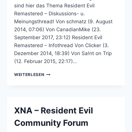
sind hier das Thema Resident Evil
Remastered – Diskussions- u.
Meinungsthread! Von schmatz (9. August
2014, 07:06) Von CanadianMike (23.
September 2017, 23:12) Resident Evil
Remastered – Infothread Von Clicker (3.
Dezember 2014, 18:39) Von Sa!nt on Trip
(12. Februar 2015, 22:17)…
RESIDENT
WEITERLESEN
EVIL
REMASTERED
–
RESIDENT
EVIL
XNA – Resident Evil
COMMUNITY
FORUM
Community Forum