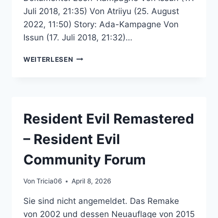
Juli 2018, 21:35) Von Atriiyu (25. August
2022, 11:50) Story: Ada-Kampagne Von
Issun (17. Juli 2018, 21:32)…
RESIDENT
WEITERLESEN
EVIL
6-
NACHSCHLAGEWERK
–
RESIDENT
Resident Evil Remastered
EVIL
COMMUNITY
– Resident Evil
FORUM
Community Forum
Von
Tricia06
April 8, 2026
Sie sind nicht angemeldet. Das Remake
von 2002 und dessen Neuauflage von 2015