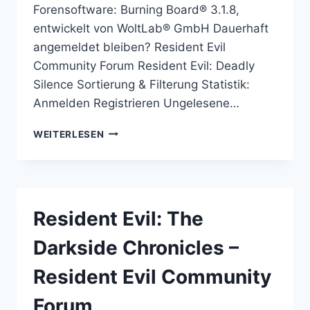
Forensoftware: Burning Board® 3.1.8,
entwickelt von WoltLab® GmbH Dauerhaft
angemeldet bleiben? Resident Evil
Community Forum Resident Evil: Deadly
Silence Sortierung & Filterung Statistik:
Anmelden Registrieren Ungelesene…
RESIDENT
WEITERLESEN
EVIL:
DEADLY
SILENCE
–
RESIDENT
Resident Evil: The
EVIL
COMMUNITY
Darkside Chronicles –
FORUM
Resident Evil Community
Forum