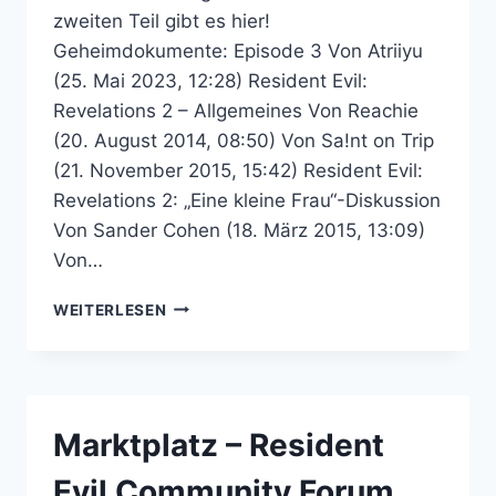
zweiten Teil gibt es hier!
Geheimdokumente: Episode 3 Von Atriiyu
(25. Mai 2023, 12:28) Resident Evil:
Revelations 2 – Allgemeines Von Reachie
(20. August 2014, 08:50) Von Sa!nt on Trip
(21. November 2015, 15:42) Resident Evil:
Revelations 2: „Eine kleine Frau“-Diskussion
Von Sander Cohen (18. März 2015, 13:09)
Von…
RESIDENT
WEITERLESEN
EVIL:
REVELATIONS
2
–
RESIDENT
Marktplatz – Resident
EVIL
COMMUNITY
Evil Community Forum
FORUM