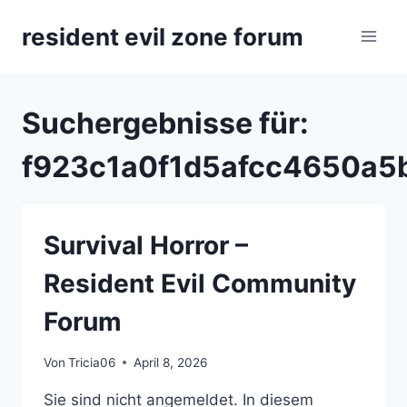
Zum
resident evil zone forum
Inhalt
springen
Suchergebnisse für:
f923c1a0f1d5afcc4650a5
Survival Horror –
Resident Evil Community
Forum
Von
Tricia06
April 8, 2026
Sie sind nicht angemeldet. In diesem