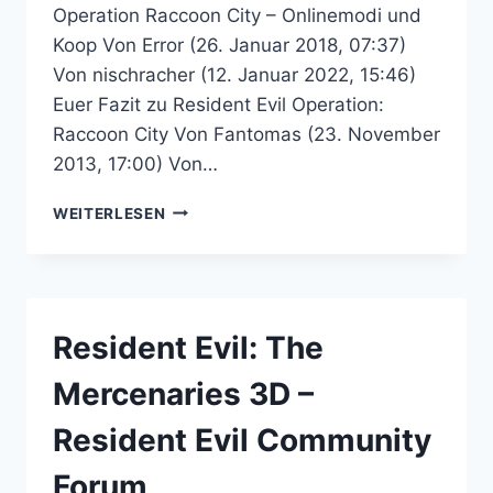
Operation Raccoon City – Onlinemodi und
Koop Von Error (26. Januar 2018, 07:37)
Von nischracher (12. Januar 2022, 15:46)
Euer Fazit zu Resident Evil Operation:
Raccoon City Von Fantomas (23. November
2013, 17:00) Von…
RESIDENT
WEITERLESEN
EVIL
OPERATION:
RACCOON
CITY
–
Resident Evil: The
RESIDENT
EVIL
Mercenaries 3D –
COMMUNITY
FORUM
Resident Evil Community
Forum