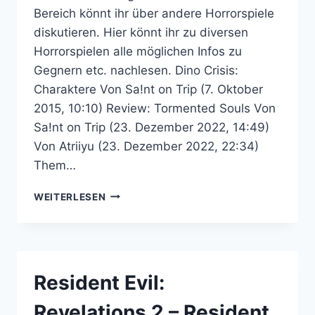
Bereich könnt ihr über andere Horrorspiele
diskutieren. Hier könnt ihr zu diversen
Horrorspielen alle möglichen Infos zu
Gegnern etc. nachlesen. Dino Crisis:
Charaktere Von Sa!nt on Trip (7. Oktober
2015, 10:10) Review: Tormented Souls Von
Sa!nt on Trip (23. Dezember 2022, 14:49)
Von Atriiyu (23. Dezember 2022, 22:34)
Them…
SURVIVAL
WEITERLESEN
HORROR
–
RESIDENT
EVIL
COMMUNITY
Resident Evil:
FORUM
Revelations 2 – Resident