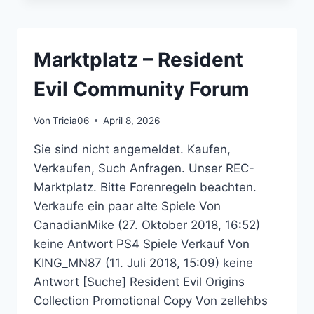
REVELATIONS
2
–
RESIDENT
Marktplatz – Resident
EVIL
COMMUNITY
Evil Community Forum
FORUM
Von
Tricia06
April 8, 2026
Sie sind nicht angemeldet. Kaufen,
Verkaufen, Such Anfragen. Unser REC-
Marktplatz. Bitte Forenregeln beachten.
Verkaufe ein paar alte Spiele Von
CanadianMike (27. Oktober 2018, 16:52)
keine Antwort PS4 Spiele Verkauf Von
KING_MN87 (11. Juli 2018, 15:09) keine
Antwort [Suche] Resident Evil Origins
Collection Promotional Copy Von zellehbs