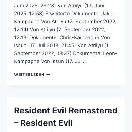
Juni 2025, 23:23) Von Atriiyu (13. Juni
2025, 12:53) Erweiterte Dokumente: Jake-
Kampagne Von Atriiyu (2. September 2022,
12:14) Von Atriiyu (2. September 2022,
12:18) Dokumente: Chris-Kampagne Von
Issun (17. Juli 2018, 21:45) Von Atriiyu (1.
September 2022, 18:37) Dokumente: Leon-
Kampagne Von Issun (17. Juli…
RESIDENT
WEITERLESEN
EVIL
6-
NACHSCHLAGEWERK
–
RESIDENT
Resident Evil Remastered
EVIL
COMMUNITY
– Resident Evil
FORUM