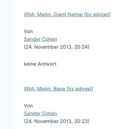
XNA: Majini, Giant Native [by adngel]
Von
Sander Cohen
(24. November 2013, 20:24)
keine Antwort
XNA: Majini, Base [by adngel]
Von
Sander Cohen
(24. November 2013, 20:23)