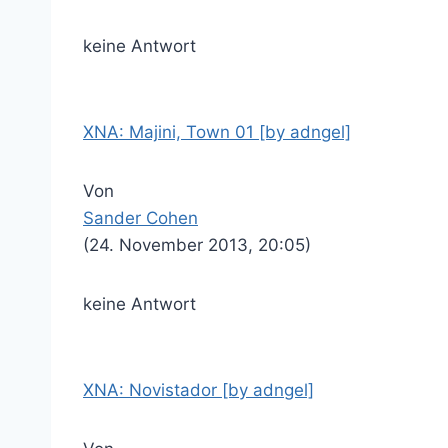
keine Antwort
XNA: Majini, Town 01 [by adngel]
Von
Sander Cohen
(24. November 2013, 20:05)
keine Antwort
XNA: Novistador [by adngel]