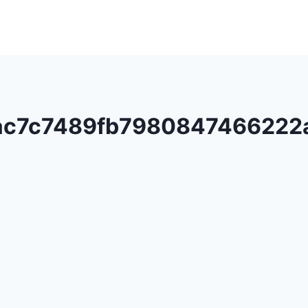
ac7c7489fb7980847466222