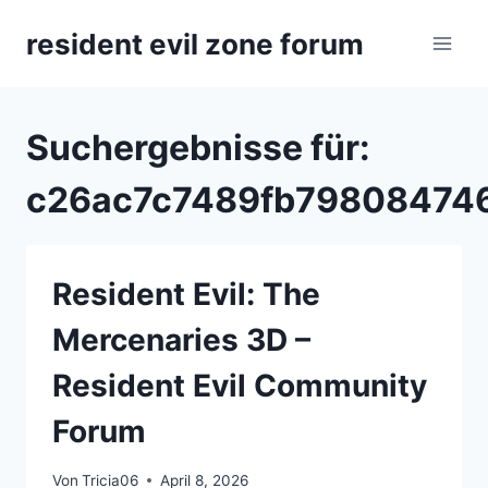
Zum
resident evil zone forum
Inhalt
springen
Suchergebnisse für:
c26ac7c7489fb79808474
Resident Evil: The
Mercenaries 3D –
Resident Evil Community
Forum
Von
Tricia06
April 8, 2026