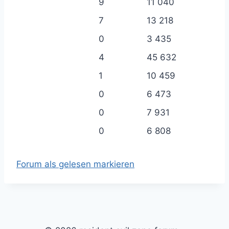
9
11 040
7
13 218
0
3 435
4
45 632
1
10 459
0
6 473
0
7 931
0
6 808
Forum als gelesen markieren