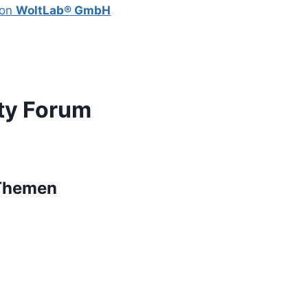
von
WoltLab® GmbH
ty Forum
 Themen