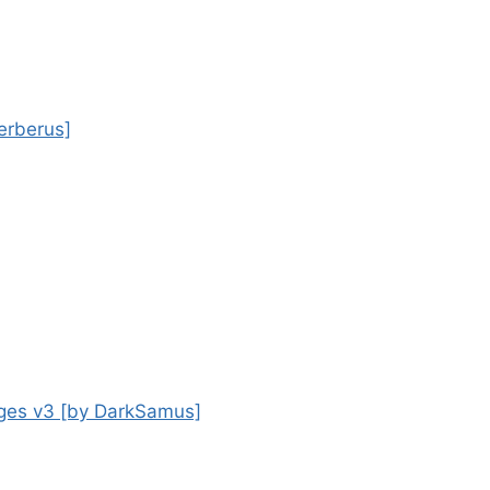
erberus]
ages v3 [by DarkSamus]