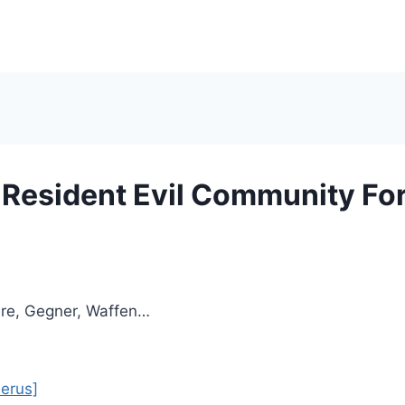
– Resident Evil Community F
ere, Gegner, Waffen…
berus]