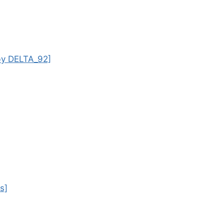
by DELTA_92]
s]