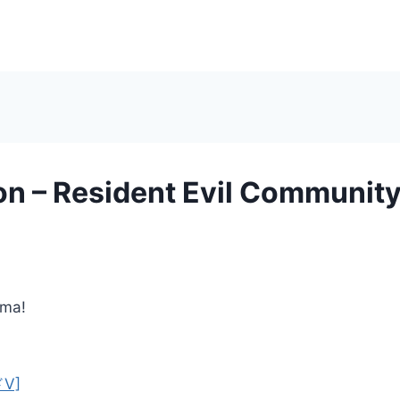
tion – Resident Evil Communit
ema!
ドV]