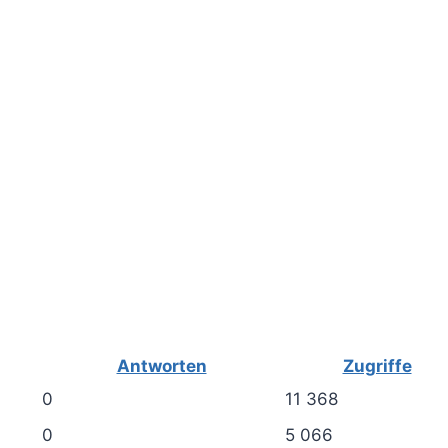
Antworten
Zugriffe
0
11 368
0
5 066