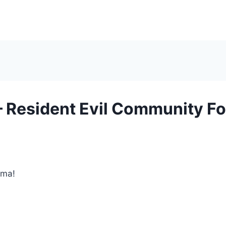
e – Resident Evil Community F
ema!