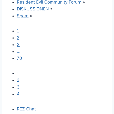
Resident Evil Community Forum
»
DISKUSSIONEN
»
Spam
»
1
2
3
…
70
1
2
3
4
REZ Chat