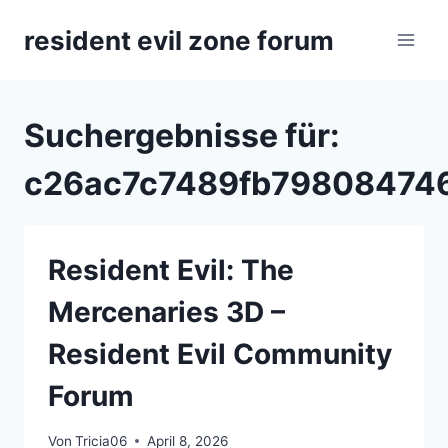
Zum
resident evil zone forum
Inhalt
springen
Suchergebnisse für:
c26ac7c7489fb79808474
Resident Evil: The
Mercenaries 3D –
Resident Evil Community
Forum
Von
Tricia06
April 8, 2026