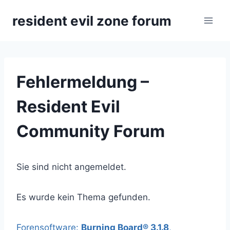
Zum
resident evil zone forum
Inhalt
springen
Fehlermeldung –
Resident Evil
Community Forum
Sie sind nicht angemeldet.
Es wurde kein Thema gefunden.
Forensoftware:
Burning Board® 3.1.8
,