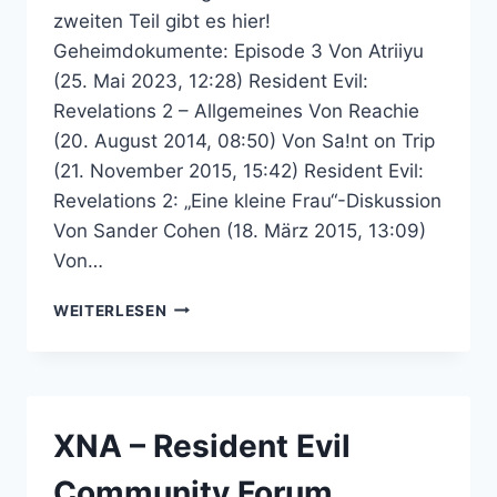
zweiten Teil gibt es hier!
Geheimdokumente: Episode 3 Von Atriiyu
(25. Mai 2023, 12:28) Resident Evil:
Revelations 2 – Allgemeines Von Reachie
(20. August 2014, 08:50) Von Sa!nt on Trip
(21. November 2015, 15:42) Resident Evil:
Revelations 2: „Eine kleine Frau“-Diskussion
Von Sander Cohen (18. März 2015, 13:09)
Von…
RESIDENT
WEITERLESEN
EVIL:
REVELATIONS
2
–
RESIDENT
XNA – Resident Evil
EVIL
COMMUNITY
Community Forum
FORUM