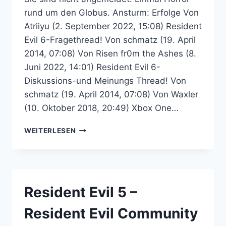
rund um den Globus. Ansturm: Erfolge Von
Atriiyu (2. September 2022, 15:08) Resident
Evil 6-Fragethread! Von schmatz (19. April
2014, 07:08) Von Risen fr0m the Ashes (8.
Juni 2022, 14:01) Resident Evil 6-
Diskussions-und Meinungs Thread! Von
schmatz (19. April 2014, 07:08) Von Waxler
(10. Oktober 2018, 20:49) Xbox One…
RESIDENT
WEITERLESEN
EVIL
6
–
RESIDENT
EVIL
Resident Evil 5 –
COMMUNITY
FORUM
Resident Evil Community