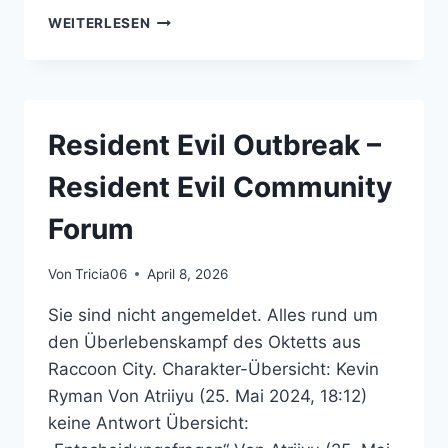
RESIDENT
WEITERLESEN
EVIL:
DEAD
AIM
–
RESIDENT
Resident Evil Outbreak –
EVIL
COMMUNITY
Resident Evil Community
FORUM
Forum
Von
Tricia06
April 8, 2026
Sie sind nicht angemeldet. Alles rund um
den Überlebenskampf des Oktetts aus
Raccoon City. Charakter-Übersicht: Kevin
Ryman Von Atriiyu (25. Mai 2024, 18:12)
keine Antwort Übersicht: