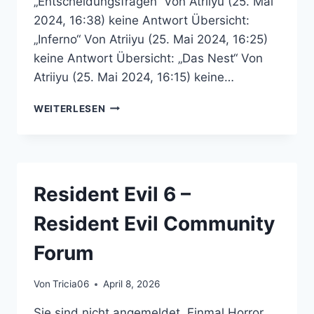
„Entscheidungsfragen“ Von Atriiyu (25. Mai
2024, 16:38) keine Antwort Übersicht:
„Inferno“ Von Atriiyu (25. Mai 2024, 16:25)
keine Antwort Übersicht: „Das Nest“ Von
Atriiyu (25. Mai 2024, 16:15) keine…
RESIDENT
WEITERLESEN
EVIL
OUTBREAK
–
RESIDENT
EVIL
Resident Evil 6 –
COMMUNITY
FORUM
Resident Evil Community
Forum
Von
Tricia06
April 8, 2026
Sie sind nicht angemeldet. Einmal Horror