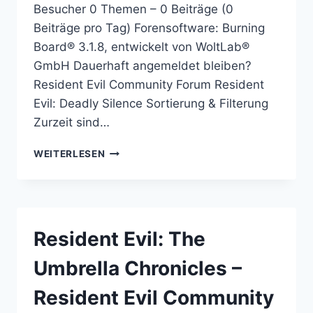
Besucher 0 Themen – 0 Beiträge (0
Beiträge pro Tag) Forensoftware: Burning
Board® 3.1.8, entwickelt von WoltLab®
GmbH Dauerhaft angemeldet bleiben?
Resident Evil Community Forum Resident
Evil: Deadly Silence Sortierung & Filterung
Zurzeit sind…
RESIDENT
WEITERLESEN
EVIL:
DEADLY
SILENCE
–
RESIDENT
Resident Evil: The
EVIL
COMMUNITY
Umbrella Chronicles –
FORUM
Resident Evil Community