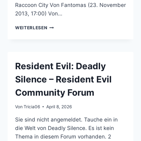
Raccoon City Von Fantomas (23. November
2013, 17:00) Von…
RESIDENT
WEITERLESEN
EVIL
OPERATION:
RACCOON
CITY
–
Resident Evil: Deadly
RESIDENT
EVIL
Silence – Resident Evil
COMMUNITY
FORUM
Community Forum
Von
Tricia06
April 8, 2026
Sie sind nicht angemeldet. Tauche ein in
die Welt von Deadly Silence. Es ist kein
Thema in diesem Forum vorhanden. 2